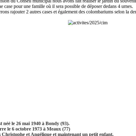
ion du Conseil municipal nous avons fait réaliser le jardin du souvenir
e case pour une famille où il sera possible de déposer dedans 4 urnes.
rrons rajouter 2 autres cases et également des colombariums selon la d
st néé le 26 mai 1940 à Bondy (93).
erre le 6 octobre 1973 à Meaux (77)
s Christophe et Angélique et maintenant un petit enfant.